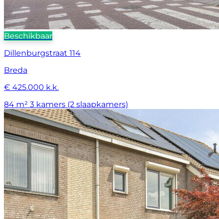
Beschikbaar
Dillenburgstraat 114
Breda
€ 425.000 k.k.
84 m²
3 kamers (2 slaapkamers)