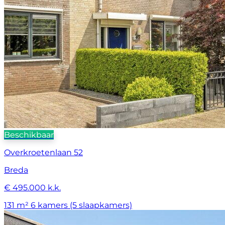
Beschikbaar
Overkroetenlaan 52
Breda
€ 495.000 k.k.
131 m²
6 kamers (5 slaapkamers)