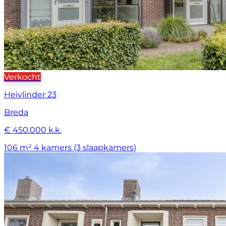
Verkocht
Heivlinder 23
Breda
€ 450.000 k.k.
106 m²
4 kamers (3 slaapkamers)