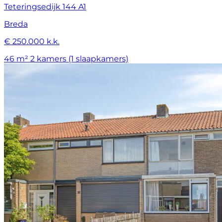
Teteringsedijk 144 A1
Breda
€ 250.000 k.k.
46 m²
2 kamers (1 slaapkamers)