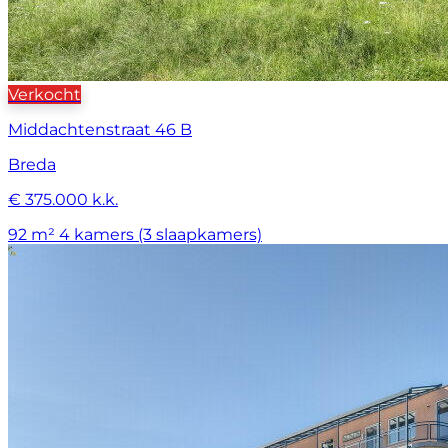
Verkocht
Middachtenstraat 46 B
Breda
€ 375.000 k.k.
92 m²
4 kamers (3 slaapkamers)