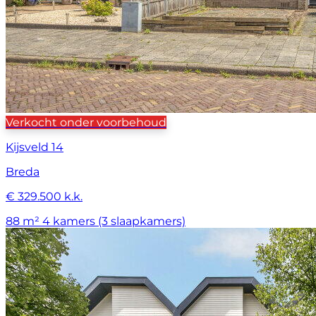
Verkocht onder voorbehoud
Kijsveld 14
Breda
€ 329.500 k.k.
88 m²
4 kamers (3 slaapkamers)