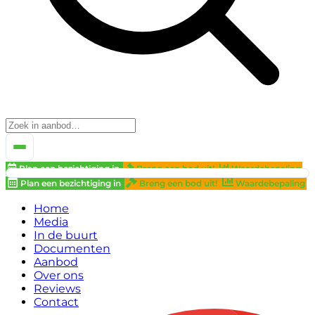
Plan een bezichtiging in
Breng een bod uit!
Waardebepaling
Plan een bezichtiging in
Breng een bod uit!
Waardebepaling
Home
Media
In de buurt
Documenten
Aanbod
Over ons
Reviews
Contact